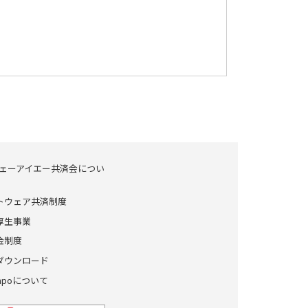
ェーアイエー共済会につい
トウェア共済制度
厚生事業
金制度
ダウンロード
enpoについて